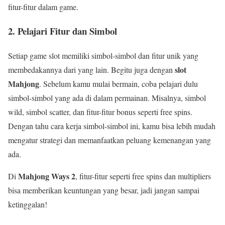
fitur-fitur dalam game.
2. Pelajari Fitur dan Simbol
Setiap game slot memiliki simbol-simbol dan fitur unik yang
slot
membedakannya dari yang lain. Begitu juga dengan
Mahjong
. Sebelum kamu mulai bermain, coba pelajari dulu
simbol-simbol yang ada di dalam permainan. Misalnya, simbol
wild, simbol scatter, dan fitur-fitur bonus seperti free spins.
Dengan tahu cara kerja simbol-simbol ini, kamu bisa lebih mudah
mengatur strategi dan memanfaatkan peluang kemenangan yang
ada.
Mahjong Ways 2
Di
, fitur-fitur seperti free spins dan multipliers
bisa memberikan keuntungan yang besar, jadi jangan sampai
ketinggalan!