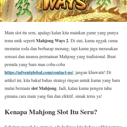
Main slot itu seru, apalagi kalau kita mainkan game yang punya
Mahjong Ways 2
tema unik seperti
. Di sini, kamu nggak cuma
memutar roda dan berharap menang, tapi kamu juga merasakan
sensasi dan nuansa permainan Mahjong yang tradisional. Buat
pemula yang baru mau coba-coba
https://adventglobal.com/contact-us/
, jangan khawatir! Di
artikel ini, kita bakal bahas strategi ringan untuk kamu yang baru
slot Mahjong
mulai bermain
. Jadi, kalau kamu pengen tahu
gimana cara main yang fun dan efektif, simak terus ya!
Kenapa Mahjong Slot Itu Seru?
Sebelum masuk ke strategi, ada baiknya kita bahas sedikit tentang