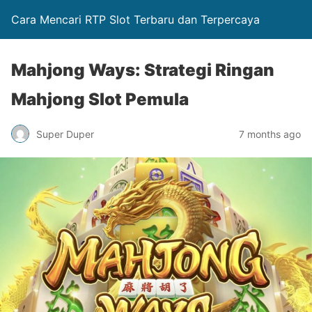
Cara Mencari RTP Slot Terbaru dan Terpercaya
Mahjong Ways: Strategi Ringan
Mahjong Slot Pemula
Super Duper
7 months ago