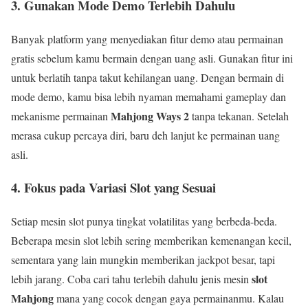
3. Gunakan Mode Demo Terlebih Dahulu
Banyak platform yang menyediakan fitur demo atau permainan
gratis sebelum kamu bermain dengan uang asli. Gunakan fitur ini
untuk berlatih tanpa takut kehilangan uang. Dengan bermain di
mode demo, kamu bisa lebih nyaman memahami gameplay dan
Mahjong Ways 2
mekanisme permainan
tanpa tekanan. Setelah
merasa cukup percaya diri, baru deh lanjut ke permainan uang
asli.
4. Fokus pada Variasi Slot yang Sesuai
Setiap mesin slot punya tingkat volatilitas yang berbeda-beda.
Beberapa mesin slot lebih sering memberikan kemenangan kecil,
sementara yang lain mungkin memberikan jackpot besar, tapi
slot
lebih jarang. Coba cari tahu terlebih dahulu jenis mesin
Mahjong
mana yang cocok dengan gaya permainanmu. Kalau