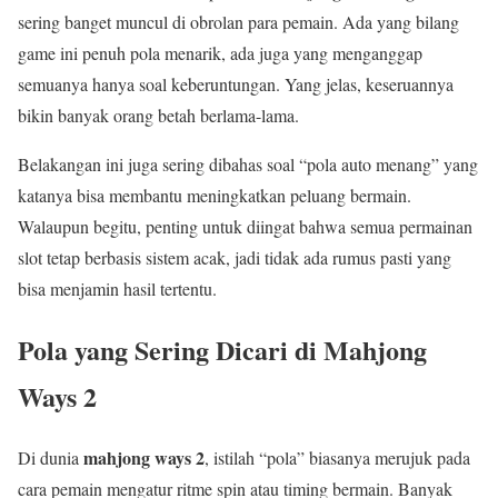
sering banget muncul di obrolan para pemain. Ada yang bilang
game ini penuh pola menarik, ada juga yang menganggap
semuanya hanya soal keberuntungan. Yang jelas, keseruannya
bikin banyak orang betah berlama-lama.
Belakangan ini juga sering dibahas soal “pola auto menang” yang
katanya bisa membantu meningkatkan peluang bermain.
Walaupun begitu, penting untuk diingat bahwa semua permainan
slot tetap berbasis sistem acak, jadi tidak ada rumus pasti yang
bisa menjamin hasil tertentu.
Pola yang Sering Dicari di Mahjong
Ways 2
mahjong ways 2
Di dunia
, istilah “pola” biasanya merujuk pada
cara pemain mengatur ritme spin atau timing bermain. Banyak