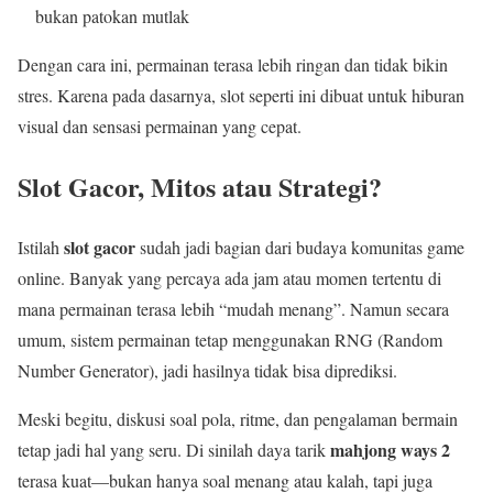
bukan patokan mutlak
Dengan cara ini, permainan terasa lebih ringan dan tidak bikin
stres. Karena pada dasarnya, slot seperti ini dibuat untuk hiburan
visual dan sensasi permainan yang cepat.
Slot Gacor, Mitos atau Strategi?
slot gacor
Istilah
sudah jadi bagian dari budaya komunitas game
online. Banyak yang percaya ada jam atau momen tertentu di
mana permainan terasa lebih “mudah menang”. Namun secara
umum, sistem permainan tetap menggunakan RNG (Random
Number Generator), jadi hasilnya tidak bisa diprediksi.
Meski begitu, diskusi soal pola, ritme, dan pengalaman bermain
mahjong ways 2
tetap jadi hal yang seru. Di sinilah daya tarik
terasa kuat—bukan hanya soal menang atau kalah, tapi juga