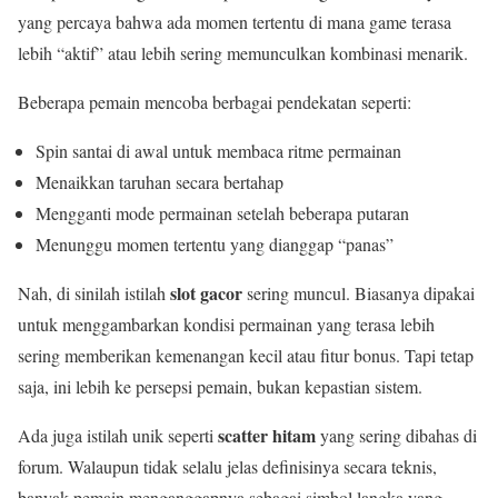
yang percaya bahwa ada momen tertentu di mana game terasa
lebih “aktif” atau lebih sering memunculkan kombinasi menarik.
Beberapa pemain mencoba berbagai pendekatan seperti:
Spin santai di awal untuk membaca ritme permainan
Menaikkan taruhan secara bertahap
Mengganti mode permainan setelah beberapa putaran
Menunggu momen tertentu yang dianggap “panas”
slot gacor
Nah, di sinilah istilah
sering muncul. Biasanya dipakai
untuk menggambarkan kondisi permainan yang terasa lebih
sering memberikan kemenangan kecil atau fitur bonus. Tapi tetap
saja, ini lebih ke persepsi pemain, bukan kepastian sistem.
scatter hitam
Ada juga istilah unik seperti
yang sering dibahas di
forum. Walaupun tidak selalu jelas definisinya secara teknis,
banyak pemain menganggapnya sebagai simbol langka yang