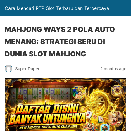
Cara Mencari RTP Slot Terbaru dan Terpercaya
MAHJONG WAYS 2 POLA AUTO
MENANG: STRATEGI SERU DI
DUNIA SLOT MAHJONG
Super Duper
2 months ago