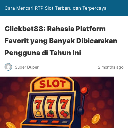
Cara Mencari RTP Slot Terbaru dan Terpercaya
Clickbet88: Rahasia Platform
Favorit yang Banyak Dibicarakan
Pengguna di Tahun Ini
Super Duper
2 months ago