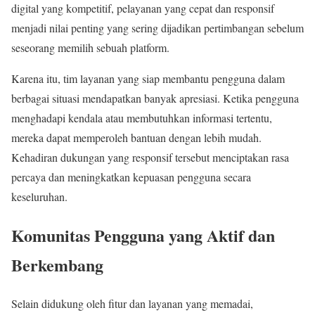
digital yang kompetitif, pelayanan yang cepat dan responsif
menjadi nilai penting yang sering dijadikan pertimbangan sebelum
seseorang memilih sebuah platform.
Karena itu, tim layanan yang siap membantu pengguna dalam
berbagai situasi mendapatkan banyak apresiasi. Ketika pengguna
menghadapi kendala atau membutuhkan informasi tertentu,
mereka dapat memperoleh bantuan dengan lebih mudah.
Kehadiran dukungan yang responsif tersebut menciptakan rasa
percaya dan meningkatkan kepuasan pengguna secara
keseluruhan.
Komunitas Pengguna yang Aktif dan
Berkembang
Selain didukung oleh fitur dan layanan yang memadai,