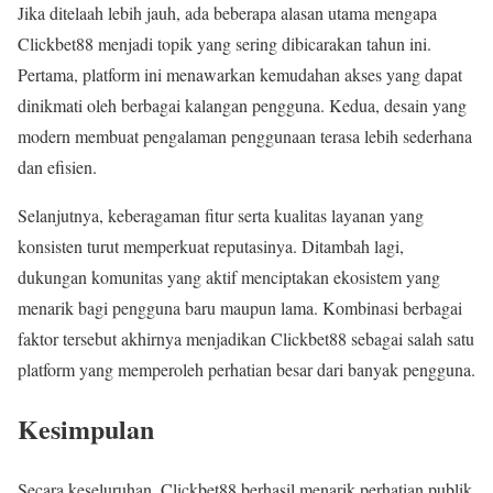
Jika ditelaah lebih jauh, ada beberapa alasan utama mengapa
Clickbet88 menjadi topik yang sering dibicarakan tahun ini.
Pertama, platform ini menawarkan kemudahan akses yang dapat
dinikmati oleh berbagai kalangan pengguna. Kedua, desain yang
modern membuat pengalaman penggunaan terasa lebih sederhana
dan efisien.
Selanjutnya, keberagaman fitur serta kualitas layanan yang
konsisten turut memperkuat reputasinya. Ditambah lagi,
dukungan komunitas yang aktif menciptakan ekosistem yang
menarik bagi pengguna baru maupun lama. Kombinasi berbagai
faktor tersebut akhirnya menjadikan Clickbet88 sebagai salah satu
platform yang memperoleh perhatian besar dari banyak pengguna.
Kesimpulan
Secara keseluruhan, Clickbet88 berhasil menarik perhatian publik