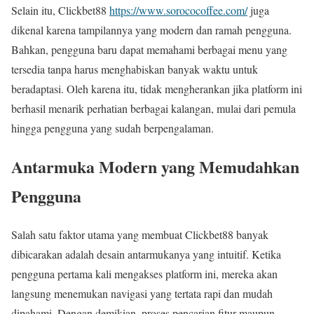
Selain itu, Clickbet88
https://www.sorococoffee.com/
juga
dikenal karena tampilannya yang modern dan ramah pengguna.
Bahkan, pengguna baru dapat memahami berbagai menu yang
tersedia tanpa harus menghabiskan banyak waktu untuk
beradaptasi. Oleh karena itu, tidak mengherankan jika platform ini
berhasil menarik perhatian berbagai kalangan, mulai dari pemula
hingga pengguna yang sudah berpengalaman.
Antarmuka Modern yang Memudahkan
Pengguna
Salah satu faktor utama yang membuat Clickbet88 banyak
dibicarakan adalah desain antarmukanya yang intuitif. Ketika
pengguna pertama kali mengakses platform ini, mereka akan
langsung menemukan navigasi yang tertata rapi dan mudah
dipahami. Dengan demikian, proses pencarian fitur maupun