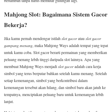
bertambah tanpa harus memutar gulungan lagi.
Mahjong Slot: Bagaimana Sistem Gacor
Bekerja?
Jika kamu pernah mendengar istilah
slot gacor
atau
slot gacor
gampang menang
, maka Mahjong Ways adalah tempat yang tepat
untuk kamu coba. Slot gacor berarti permainan yang memberikan
peluang menang lebih tinggi daripada slot lainnya. Apa yang
membuat Mahjong Ways menjadi
slot gacor
adalah cara kerja
simbol yang terus berputar bahkan setelah kamu menang. Setelah
setiap kemenangan, simbol yang berkontribusi dalam
kemenangan tersebut akan hilang, dan simbol baru akan jatuh ke
tempatnya, menciptakan peluang baru untuk kemenangan lebih
lanjut.