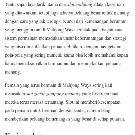
Tentu saja, daya tarik utama dari
slot mahjong
adalah keseruan
yang ditawarkan, tetapi juga adanya peluang besar untuk menang
dengan cara yang tak terduga. Kunci dari kemenangan beruntun
yang menggiurkan di Mahjong Ways terletak pada bagaimana
sistem permainan memadukan unsur keberuntungan dan strategi
yang bisa dimanfaatkan pemain. Bahkan, dengan mengetahui
pola-pola yang sering muncul, kamu bisa lebih memahami kapan
harus memaksimalkan taruhanmu dan meningkatkan peluang
menang.
Pemain yang terus bermain di Mahjong Ways sering kali
merasakan
slot gacor gampang menang
yang bisa membuat
mereka terus merasa tertantang. Slot ini memberi kesempatan
pada pemain untuk bermain dengan santai, namun tetap
memberikan peluang kemenangan yang besar di setiap putaran.