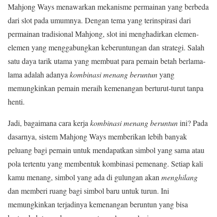
Mahjong Ways menawarkan mekanisme permainan yang berbeda
dari slot pada umumnya. Dengan tema yang terinspirasi dari
permainan tradisional Mahjong, slot ini menghadirkan elemen-
elemen yang menggabungkan keberuntungan dan strategi. Salah
satu daya tarik utama yang membuat para pemain betah berlama-
lama adalah adanya
kombinasi menang beruntun
yang
memungkinkan pemain meraih kemenangan berturut-turut tanpa
henti.
Jadi, bagaimana cara kerja
kombinasi menang beruntun
ini? Pada
dasarnya, sistem Mahjong Ways memberikan lebih banyak
peluang bagi pemain untuk mendapatkan simbol yang sama atau
pola tertentu yang membentuk kombinasi pemenang. Setiap kali
kamu menang, simbol yang ada di gulungan akan
menghilang
dan memberi ruang bagi simbol baru untuk turun. Ini
memungkinkan terjadinya kemenangan beruntun yang bisa