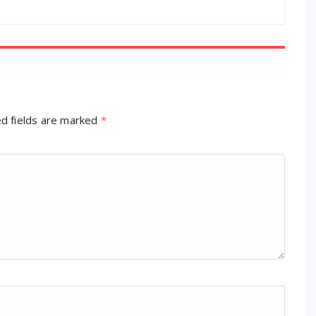
d fields are marked
*