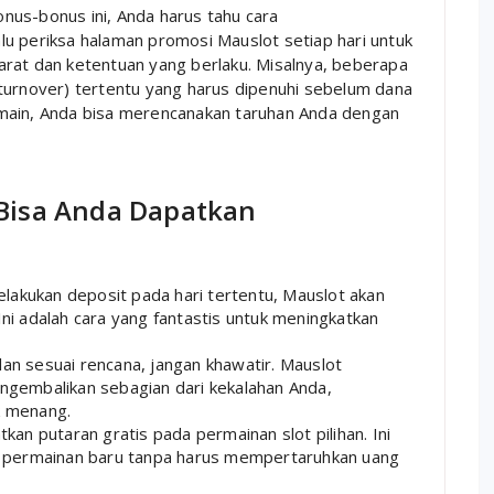
nus-bonus ini, Anda harus tahu cara
u periksa halaman promosi Mauslot setiap hari untuk
arat dan ketentuan yang berlaku. Misalnya, beberapa
turnover) tertentu yang harus dipenuhi sebelum dana
main, Anda bisa merencanakan taruhan Anda dengan
Bisa Anda Dapatkan
elakukan deposit pada hari tertentu, Mauslot akan
i adalah cara yang fantastis untuk meningkatkan
alan sesuai rencana, jangan khawatir. Mauslot
gembalikan sebagian dari kekalahan Anda,
 menang.
kan putaran gratis pada permainan slot pilihan. Ini
 permainan baru tanpa harus mempertaruhkan uang