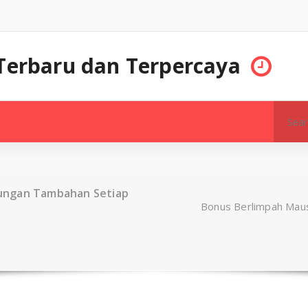
 Terbaru dan Terpercaya
Search
for:
tungan Tambahan Setiap
Bonus Berlimpah Maus