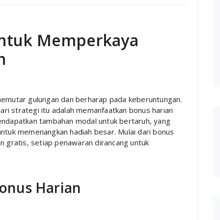
untuk Memperkaya
n
 memutar gulungan dan berharap pada keberuntungan.
dari strategi itu adalah memanfaatkan bonus harian
mendapatkan tambahan modal untuk bertaruh, yang
untuk memenangkan hadiah besar. Mulai dari bonus
an gratis, setiap penawaran dirancang untuk
onus Harian