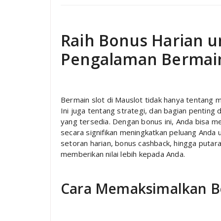
Raih Bonus Harian 
Pengalaman Bermai
Bermain slot di Mauslot tidak hanya tentang
Ini juga tentang strategi, dan bagian penting 
yang tersedia. Dengan bonus ini, Anda bisa 
secara signifikan meningkatkan peluang Anda 
setoran harian, bonus cashback, hingga putar
memberikan nilai lebih kepada Anda.
Cara Memaksimalkan B