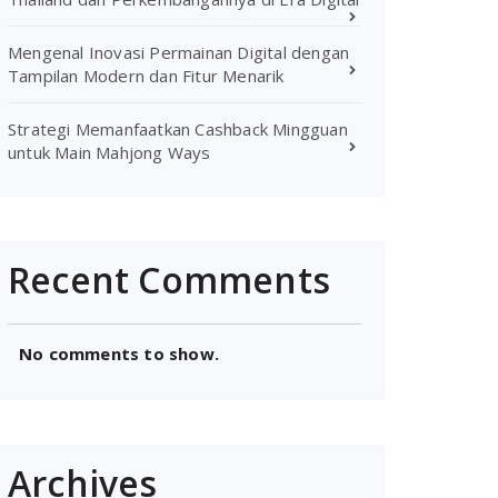
Mengenal Inovasi Permainan Digital dengan
Tampilan Modern dan Fitur Menarik
Strategi Memanfaatkan Cashback Mingguan
untuk Main Mahjong Ways
Recent Comments
No comments to show.
Archives