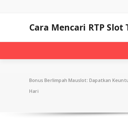
Skip
to
content
Cara Mencari RTP Slot
Bonus Berlimpah Mauslot: Dapatkan Keun
Hari