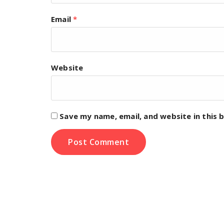
Email
*
Website
Save my name, email, and website in this 