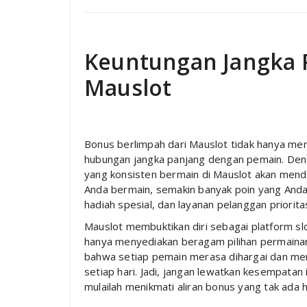
Keuntungan Jangka 
Mauslot
Bonus berlimpah dari Mauslot tidak hanya m
hubungan jangka panjang dengan pemain. Deng
yang konsisten bermain di Mauslot akan menda
Anda bermain, semakin banyak poin yang Anda 
hadiah spesial, dan layanan pelanggan priorita
Mauslot membuktikan diri sebagai platform sl
hanya menyediakan beragam pilihan permainan 
bahwa setiap pemain merasa dihargai dan me
setiap hari. Jadi, jangan lewatkan kesempata
mulailah menikmati aliran bonus yang tak ada 