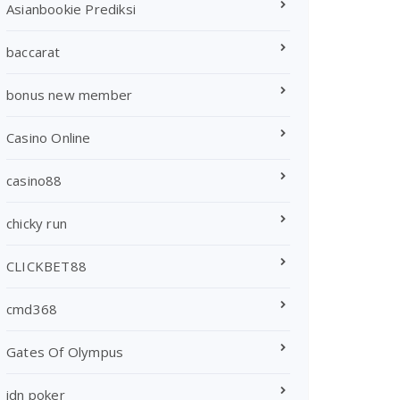
Asianbookie Prediksi
baccarat
bonus new member
Casino Online
casino88
chicky run
CLICKBET88
cmd368
Gates Of Olympus
idn poker