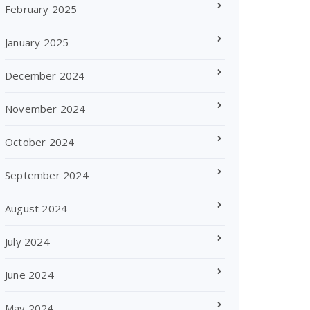
February 2025
January 2025
December 2024
November 2024
October 2024
September 2024
August 2024
July 2024
June 2024
May 2024