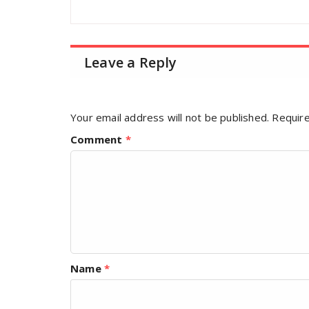
Leave a Reply
Your email address will not be published.
Require
Comment
*
Name
*