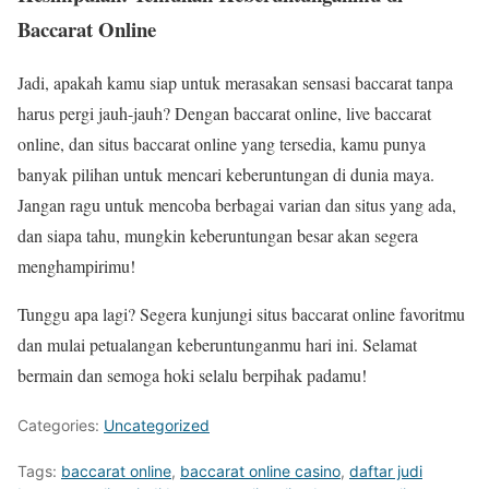
Baccarat Online
Jadi, apakah kamu siap untuk merasakan sensasi baccarat tanpa
harus pergi jauh-jauh? Dengan baccarat online, live baccarat
online, dan situs baccarat online yang tersedia, kamu punya
banyak pilihan untuk mencari keberuntungan di dunia maya.
Jangan ragu untuk mencoba berbagai varian dan situs yang ada,
dan siapa tahu, mungkin keberuntungan besar akan segera
menghampirimu!
Tunggu apa lagi? Segera kunjungi situs baccarat online favoritmu
dan mulai petualangan keberuntunganmu hari ini. Selamat
bermain dan semoga hoki selalu berpihak padamu!
Categories:
Uncategorized
Tags:
baccarat online
,
baccarat online casino
,
daftar judi