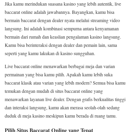
Jika kamu merindukan suasana kasino yang lebih autentik, live
baccarat online adalah jawabannya. Bayangkan, kamu bisa
bermain baccarat dengan dealer nyata melalui streaming video
langsung. Ini adalah kombinasi sempurna antara kenyamanan
bermain dari rumah dan keaslian pengalaman kasino langsung.
Kamu bisa berinteraksi dengan dealer dan pemain lain, sama
seperti yang kamu lakukan di kasino sungguhan.
Live baccarat online menawarkan berbagai meja dan varian
permainan yang bisa kamu pilih. Apakah kamu lebih suka
baccarat klasik atau varian yang lebih modern? Semua bisa kamu
temukan dengan mudah di situs baccarat online yang
menawarkan layanan live dealer. Dengan grafis berkualitas tinggi
dan interaksi langsung, kamu akan merasa seolah-olah sedang
duduk di meja kasino meskipun kamu berada di ruang tamu.
Pilih Situs Baccarat Online yang Tepat