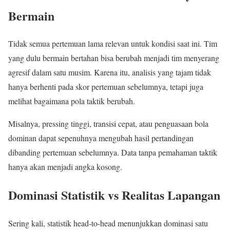
Bermain
Tidak semua pertemuan lama relevan untuk kondisi saat ini. Tim
yang dulu bermain bertahan bisa berubah menjadi tim menyerang
agresif dalam satu musim. Karena itu, analisis yang tajam tidak
hanya berhenti pada skor pertemuan sebelumnya, tetapi juga
melihat bagaimana pola taktik berubah.
Misalnya, pressing tinggi, transisi cepat, atau penguasaan bola
dominan dapat sepenuhnya mengubah hasil pertandingan
dibanding pertemuan sebelumnya. Data tanpa pemahaman taktik
hanya akan menjadi angka kosong.
Dominasi Statistik vs Realitas Lapangan
Sering kali, statistik head-to-head menunjukkan dominasi satu