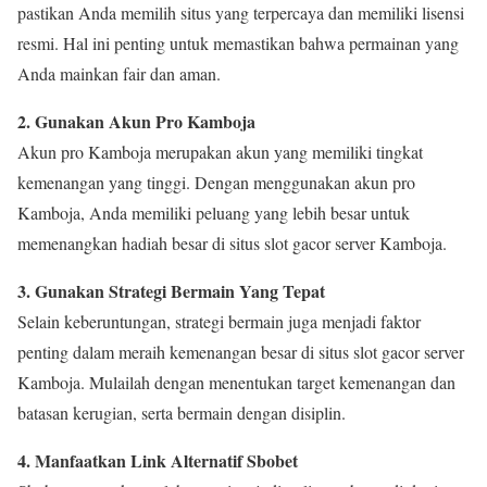
pastikan Anda memilih situs yang terpercaya dan memiliki lisensi
resmi. Hal ini penting untuk memastikan bahwa permainan yang
Anda mainkan fair dan aman.
2. Gunakan Akun Pro Kamboja
Akun pro Kamboja merupakan akun yang memiliki tingkat
kemenangan yang tinggi. Dengan menggunakan akun pro
Kamboja, Anda memiliki peluang yang lebih besar untuk
memenangkan hadiah besar di situs slot gacor server Kamboja.
3. Gunakan Strategi Bermain Yang Tepat
Selain keberuntungan, strategi bermain juga menjadi faktor
penting dalam meraih kemenangan besar di situs slot gacor server
Kamboja. Mulailah dengan menentukan target kemenangan dan
batasan kerugian, serta bermain dengan disiplin.
4. Manfaatkan Link Alternatif Sbobet