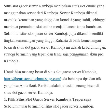
Situs slot gacor server Kamboja merupakan situs slot online yang
menggunakan server dari Kamboja. Server Kamboja dikenal
memiliki keamanan yang tinggi dan koneksi yang stabil, sehingga
membuat permainan slot online menjadi lancar tanpa hambatan.
Selain itu, situs slot gacor server Kamboja juga dikenal memiliki
tingkat kemenangan yang tinggi. Rahasia di balik kemenangan
besar di situs slot gacor server Kamboja ini adalah keberuntungan,
strategi bermain yang tepat, dan tentu saja penggunaan akun pro
Kamboja.
Untuk bisa menang besar di situs slot gacor server Kamboja,
https://themasterstouchmassage.com/
ada beberapa tips dan trik
yang bisa Anda ikuti. Berikut adalah rahasia menang besar di
situs slot gacor server Kamboja:
1. Pilih Situs Slot Gacor Server Kamboja Terpercaya
Sebelum mulai bermain di situs slot gacor server Kamboja,