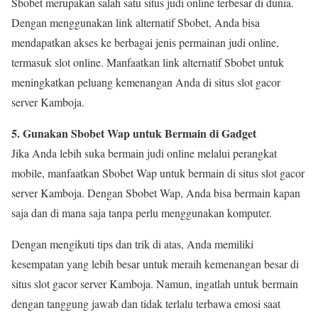
Sbobet merupakan salah satu situs judi online terbesar di dunia.
Dengan menggunakan link alternatif Sbobet, Anda bisa
mendapatkan akses ke berbagai jenis permainan judi online,
termasuk slot online. Manfaatkan link alternatif Sbobet untuk
meningkatkan peluang kemenangan Anda di situs slot gacor
server Kamboja.
5. Gunakan Sbobet Wap untuk Bermain di Gadget
Jika Anda lebih suka bermain judi online melalui perangkat
mobile, manfaatkan Sbobet Wap untuk bermain di situs slot gacor
server Kamboja. Dengan Sbobet Wap, Anda bisa bermain kapan
saja dan di mana saja tanpa perlu menggunakan komputer.
Dengan mengikuti tips dan trik di atas, Anda memiliki
kesempatan yang lebih besar untuk meraih kemenangan besar di
situs slot gacor server Kamboja. Namun, ingatlah untuk bermain
dengan tanggung jawab dan tidak terlalu terbawa emosi saat