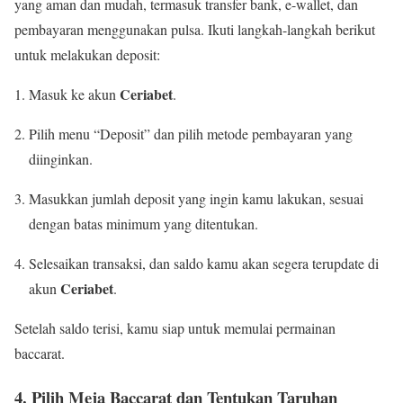
yang aman dan mudah, termasuk transfer bank, e-wallet, dan
pembayaran menggunakan pulsa. Ikuti langkah-langkah berikut
untuk melakukan deposit:
Ceriabet
Masuk ke akun
.
Pilih menu “Deposit” dan pilih metode pembayaran yang
diinginkan.
Masukkan jumlah deposit yang ingin kamu lakukan, sesuai
dengan batas minimum yang ditentukan.
Selesaikan transaksi, dan saldo kamu akan segera terupdate di
Ceriabet
akun
.
Setelah saldo terisi, kamu siap untuk memulai permainan
baccarat.
4. Pilih Meja Baccarat dan Tentukan Taruhan