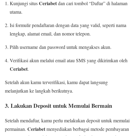
Ceriabet
Kunjungi situs
dan cari tombol “Daftar” di halaman
utama.
Isi formulir pendaftaran dengan data yang valid, seperti nama
lengkap, alamat email, dan nomor telepon.
Pilih username dan password untuk mengakses akun.
Verifikasi akun melalui email atau SMS yang dikirimkan oleh
Ceriabet
.
Setelah akun kamu terverifikasi, kamu dapat langsung
melanjutkan ke langkah berikutnya.
3. Lakukan Deposit untuk Memulai Bermain
Setelah mendaftar, kamu perlu melakukan deposit untuk memulai
Ceriabet
permainan.
menyediakan berbagai metode pembayaran